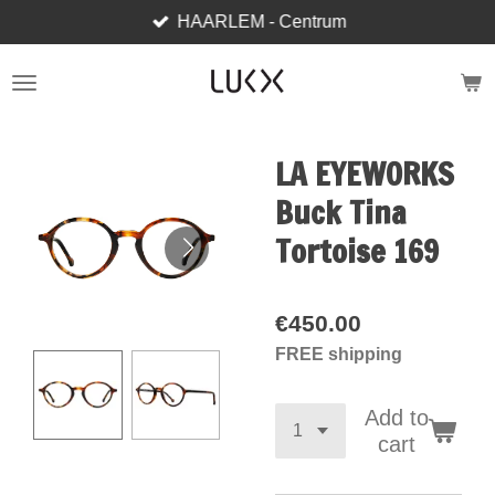
HAARLEM - Centrum
Skip
to
main
content
LA EYEWORKS
Buck Tina
Tortoise 169
€450.00
FREE shipping
Add to
cart