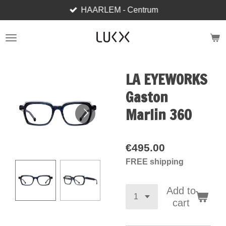
HAARLEM - Centrum
Skip
to
main
content
LA EYEWORKS
Gaston
Marlin 360
€495.00
FREE shipping
Add to
cart