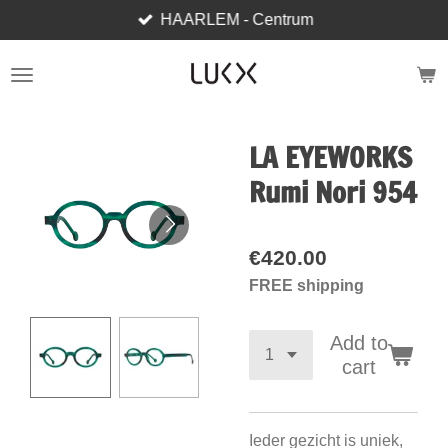
HAARLEM - Centrum
Skip
to
main
content
LA EYEWORKS
Rumi Nori 954
€420.00
FREE shipping
Add to
cart
Ieder gezicht is uniek,