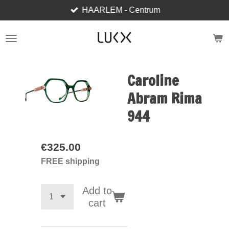
HAARLEM - Centrum
Skip
to
main
content
Caroline
Abram Rima
944
€325.00
FREE shipping
Add to
cart