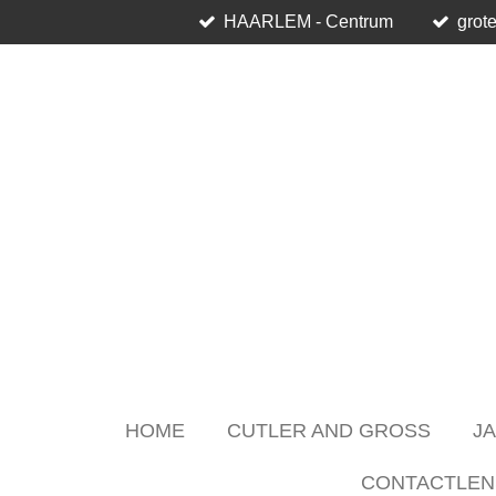
HAARLEM - Centrum
grote
Skip
to
main
content
HOME
CUTLER AND GROSS
J
CONTACTLEN