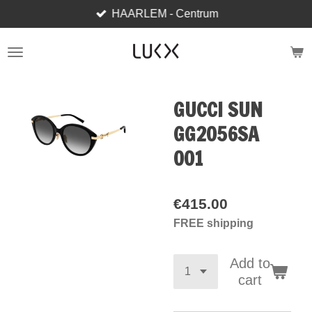
HAARLEM - Centrum
Skip
to
main
content
GUCCI SUN
GG2056SA
001
€415.00
FREE shipping
Add to
cart