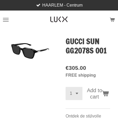
HAARLEM - Centrum
Skip
to
main
content
GUCCI SUN
GG2078S 001
€305.00
FREE shipping
Add to
cart
Ontdek de stijlvolle