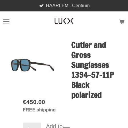
HAARLEM - Centrum
Skip
to
main
content
Cutler and
Gross
Sunglasses
1394-57-11P
Black
polarized
€450.00
FREE shipping
Add to