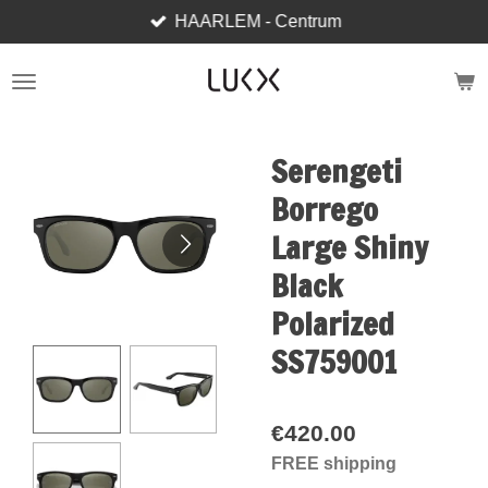
HAARLEM - Centrum
Skip
to
main
content
Serengeti
Borrego
Large Shiny
Black
Polarized
SS759001
€420.00
FREE shipping