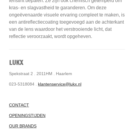
lenstint bepalen.
Ze zijn ook chemisch getemperd om
kras- en slagvastheid te garanderen.
Om deze
ongeëvenaarde visuele ervaring compleet te maken, is
een antireflectiecoating toegevoegd aan de achterkant
van de lens waardoor het verstrooiende licht, dat
reflectie veroorzaakt, wordt opgeheven.
LUKX
Spekstraat 2 . 2011HM . Haarlem
023-5318084 .
klantenservice@lukx.nl
CONTACT
OPENINGSTIJDEN
OUR BRANDS