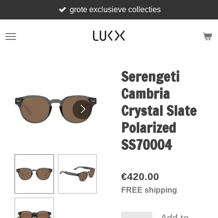
grote exclusieve collecties
Skip
to
main
content
Serengeti
Cambria
Crystal Slate
Polarized
SS70004
€420.00
FREE shipping