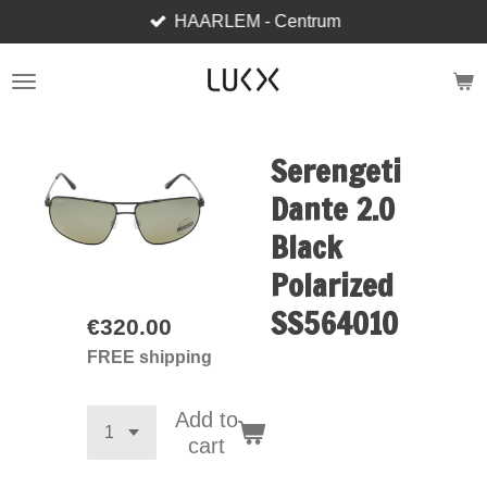
HAARLEM - Centrum
Skip
to
main
content
Serengeti
Dante 2.0
Black
Polarized
SS564010
€320.00
FREE shipping
Add to
cart