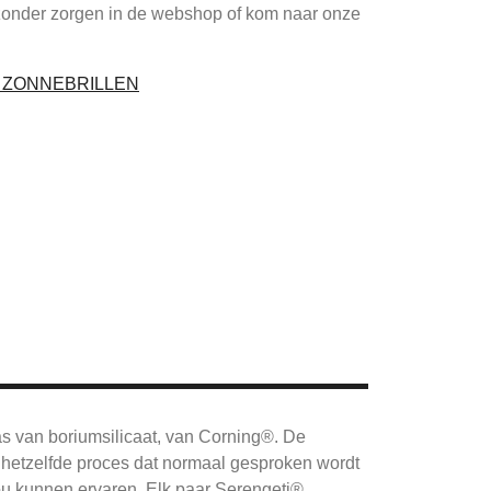
zonder zorgen in de webshop of kom naar onze
I ZONNEBRILLEN
as van boriumsilicaat, van Corning®.
De
hetzelfde proces dat normaal gesproken wordt
ou kunnen ervaren.
Elk paar Serengeti®