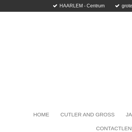
HAARLEM - Centrum
grote
Skip
to
main
content
HOME
CUTLER AND GROSS
J
CONTACTLEN