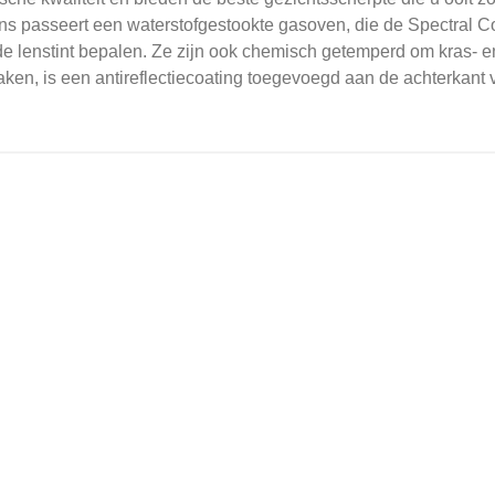
ns passeert een waterstofgestookte gasoven, die de Spectral Co
e lenstint bepalen.
Ze zijn ook chemisch getemperd om kras- en
en, is een antireflectiecoating toegevoegd aan de achterkant v