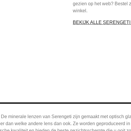
gezien op het web? Bestel 
winkel.
BEKIJK ALLE SERENGET
De
minerale lenzen van Serengeti zijn gemaakt met optisch gl
jner dan welke andere lens dan ook.
Ze worden geproduceerd in 
sche kwaliteit en bieden de beste gezichtsscherpte die u ooit z