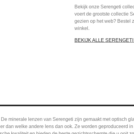
Bekijk onze Serengeti colle
voert de grootste collectie 
gezien op het web? Bestel 
winkel.
BEKIJK ALLE SERENGET
De
minerale lenzen van Serengeti zijn gemaakt met optisch gl
jner dan welke andere lens dan ook.
Ze worden geproduceerd in 
sche kwaliteit en bieden de beste gezichtsscherpte die u ooit z