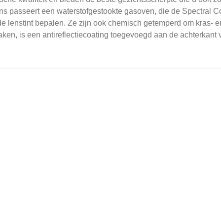
ns passeert een waterstofgestookte gasoven, die de Spectral Co
e lenstint bepalen.
Ze zijn ook chemisch getemperd om kras- en
en, is een antireflectiecoating toegevoegd aan de achterkant v