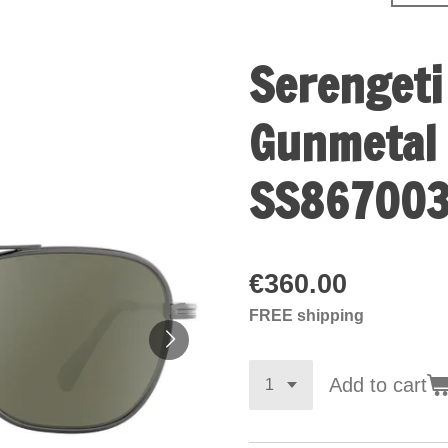
Serengeti
Gunmetal 
SS86700
€360.00
FREE shipping
Add to cart