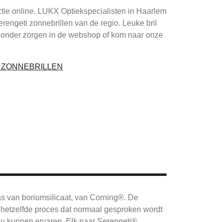
ctie online. LUKX Optiekspecialisten in Haarlem
Serengeti zonnebrillen van de regio. Leuke bril
zonder zorgen in de webshop of kom naar onze
I ZONNEBRILLEN
as van boriumsilicaat, van Corning®.
De
hetzelfde proces dat normaal gesproken wordt
ou kunnen ervaren.
Elk paar Serengeti®