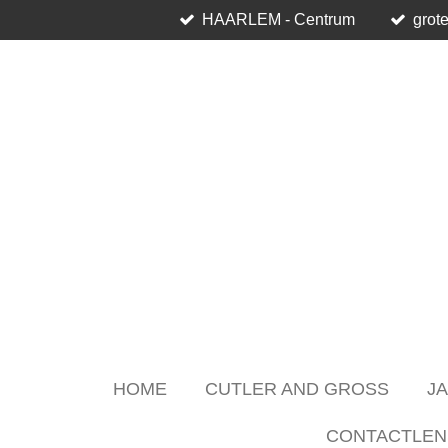
HAARLEM - Centrum
grote
Skip
to
main
content
HOME
CUTLER AND GROSS
J
CONTACTLEN