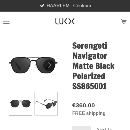
HAARLEM - Centrum
Skip
to
main
content
Serengeti
Navigator
Matte Black
Polarized
SS865001
€360.00
FREE shipping