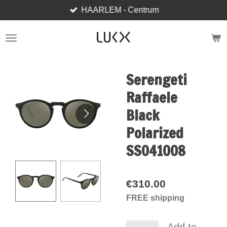
HAARLEM - Centrum
Skip
to
main
content
Serengeti
Raffaele
Black
Polarized
SS041008
€310.00
FREE shipping