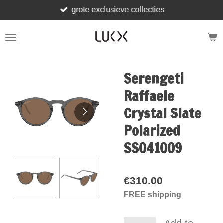
grote exclusieve collecties
Skip
to
main
content
Serengeti
Raffaele
Crystal Slate
Polarized
SS041009
€310.00
FREE shipping