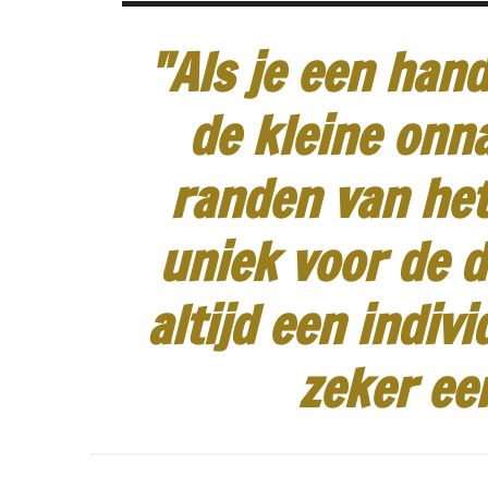
"Als je een hand
de kleine onn
randen van het
uniek voor de d
altijd een indiv
zeker ee