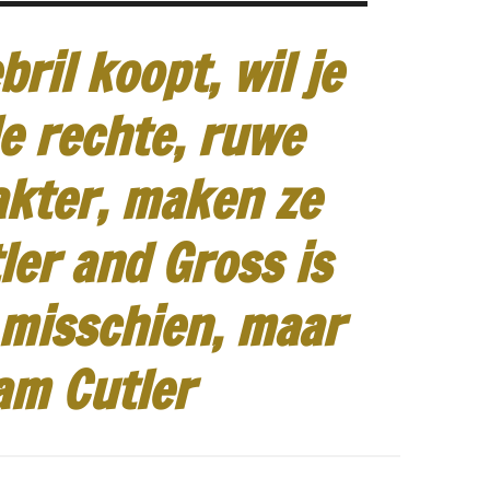
ril koopt, wil je
e rechte, ruwe
akter, maken ze
ler and Gross is
 misschien, maar
am Cutler