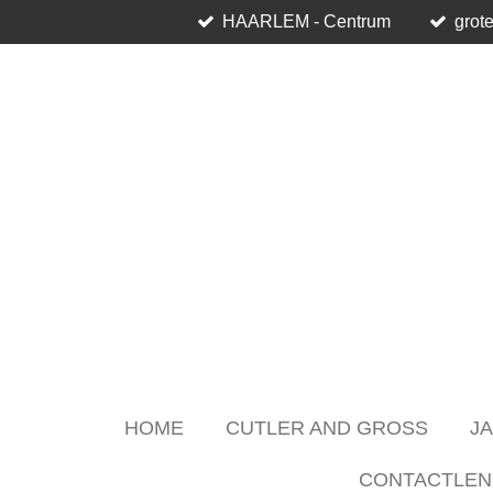
HAARLEM - Centrum
grote
Skip
to
main
content
HOME
CUTLER AND GROSS
J
CONTACTLEN