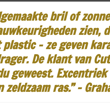
gemaakte bril of zonneb
auwkeurigheden zien, d
 plastic - ze geven kar
rager.
De klant van Cut
idu geweest.
Excentriek
n zeldzaam ras.”
-
Grah