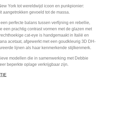
ew York tot wereldwijd icoon en punkpionier:
it aangetrokken gevoeld tot de massa.
een perfecte balans tussen verfijning en rebellie,
ie een prachtig contrast vormen met de glazen met
rechthoekige cat-eye is handgemaakt in Italië en
vana acetaat, afgewerkt met een goudkleurig 3D DH-
tureerde lijnen als haar kenmerkende stijlkenmerk.
usieve modellen die in samenwerking met Debbie
eer beperkte oplage verkrijgbaar zijn.
TIE