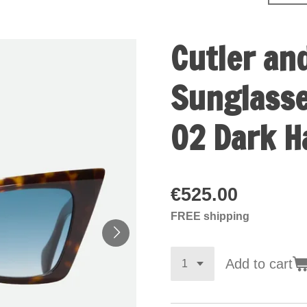
Cutler an
Sunglasse
02 Dark H
€525.00
FREE shipping
Add to cart