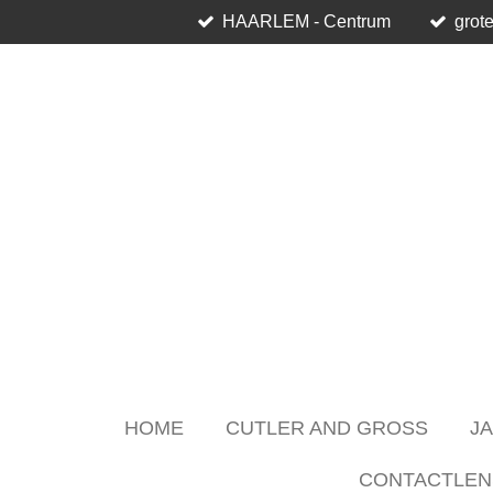
HAARLEM - Centrum
grote
Skip
to
main
content
HOME
CUTLER AND GROSS
J
CONTACTLEN