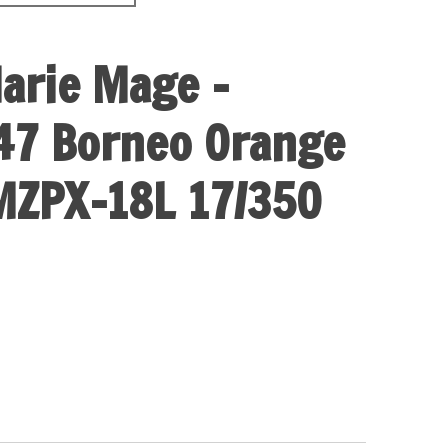
arie Mage -
47 Borneo Orange
MZPX-18L 17/350