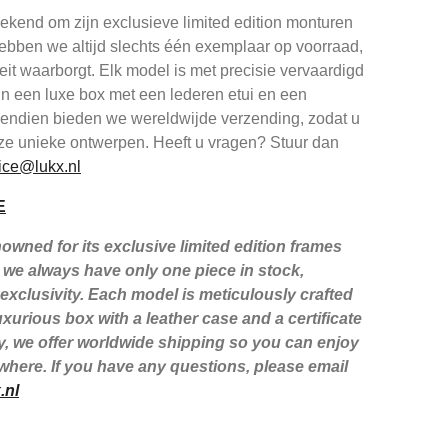
kend om zijn exclusieve limited edition monturen
ebben we altijd slechts één exemplaar op voorraad,
iteit waarborgt. Elk model is met precisie vervaardigd
in een luxe box met een lederen etui en een
ovendien bieden we wereldwijde verzending, zodat u
ze unieke ontwerpen. Heeft u vragen? Stuur dan
ice@lukx.nl
E
wned for its exclusive limited edition frames
we always have only one piece in stock,
xclusivity. Each model is meticulously crafted
xurious box with a leather case and a certificate
lly, we offer worldwide shipping so you can enjoy
here. If you have any questions, please email
.nl