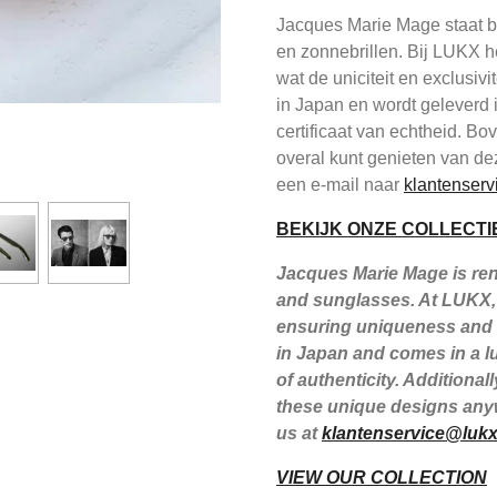
Jacques Marie Mage staat be
en zonnebrillen. Bij LUKX h
wat de uniciteit en exclusiv
in Japan en wordt geleverd 
certificaat van echtheid. B
overal kunt genieten van de
een e-mail naar
klantenserv
BEKIJK ONZE COLLECTI
Jacques Marie Mage is reno
and sunglasses. At LUKX, 
ensuring uniqueness and e
in Japan and comes in a lu
of authenticity. Additiona
these unique designs anyw
us at
klantenservice@lukx
VIEW OUR COLLECTION