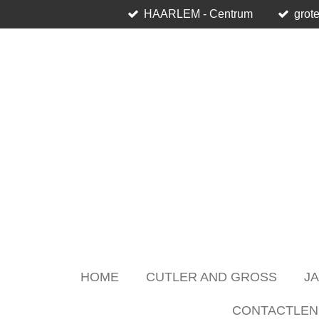
HAARLEM - Centrum
grote
Skip
to
main
content
HOME
CUTLER AND GROSS
J
CONTACTLEN