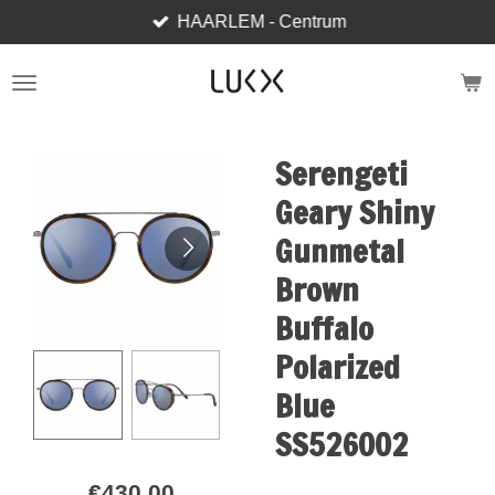
HAARLEM - Centrum
Skip
to
main
content
Serengeti
Geary Shiny
Gunmetal
Brown
Buffalo
Polarized
Blue
SS526002
€430.00