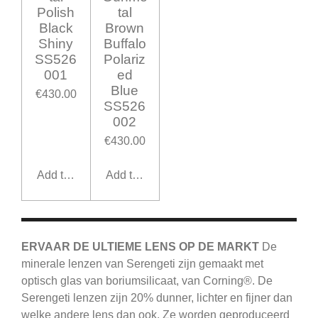
Polish
tal
Black
Brown
Shiny
Buffalo
SS526
Polariz
001
ed
Blue
€430.00
SS526
002
€430.00
Add to cart
Add to cart
ERVAAR DE ULTIEME LENS OP DE MARKT
De
minerale lenzen van Serengeti zijn gemaakt met
optisch glas van boriumsilicaat, van Corning®.
De
Serengeti
lenzen zijn 20% dunner, lichter en fijner dan
welke andere lens dan ook.
Ze worden geproduceerd