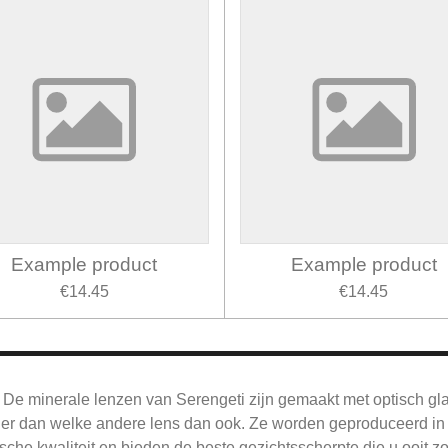
Example product
Example product
€14.45
€14.45
De
minerale lenzen van Serengeti zijn gemaakt met optisch gl
jner dan welke andere lens dan ook.
Ze worden geproduceerd in 
sche kwaliteit en bieden de beste gezichtsscherpte die u ooit z