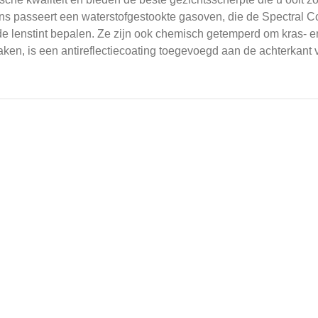
ns passeert een waterstofgestookte gasoven, die de Spectral Co
e lenstint bepalen.
Ze zijn ook chemisch getemperd om kras- en
en, is een antireflectiecoating toegevoegd aan de achterkant v