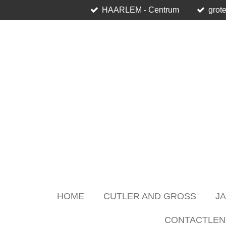
HAARLEM - Centrum
grote
Skip
to
main
content
HOME
CUTLER AND GROSS
J
CONTACTLEN