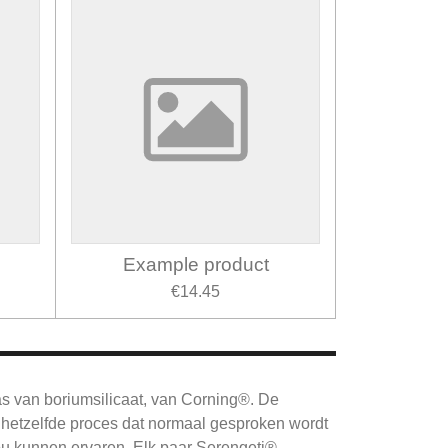
Example product
€14.45
as van boriumsilicaat, van Corning®.
De
hetzelfde proces dat normaal gesproken wordt
ou kunnen ervaren.
Elk paar Serengeti®