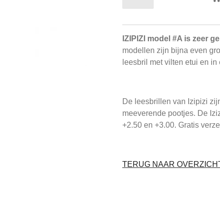
IZIPIZI model #A is zeer g
modellen zijn bijna even gro
leesbril met vilten etui en i
De leesbrillen van Izipizi z
meeverende pootjes. De Izizpi
+2.50 en +3.00. Gratis verzen
TERUG NAAR OVERZICHT 