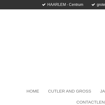
HAARLEM - Centrum
grote
Skip
to
main
content
HOME
CUTLER AND GROSS
J
CONTACTLEN