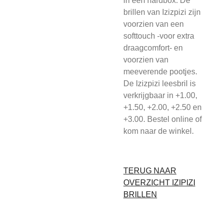
in een hardbox. De
brillen van Izizpizi zijn
voorzien van een
softtouch -voor extra
draagcomfort- en
voorzien van
meeverende pootjes.
De Izizpizi leesbril is
verkrijgbaar in +1.00,
+1.50, +2.00, +2.50 en
+3.00. Bestel online of
kom naar de winkel.
TERUG NAAR
OVERZICHT IZIPIZI
BRILLEN