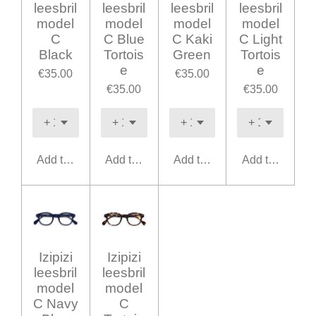
leesbril
leesbril
leesbril
leesbril
model
model
model
model
C
C Blue
C Kaki
C Light
Black
Tortois
Green
Tortois
e
e
€35.00
€35.00
€35.00
€35.00
Add to cart
Add to cart
Add to cart
Add to cart
Izipizi
Izipizi
leesbril
leesbril
model
model
C Navy
C