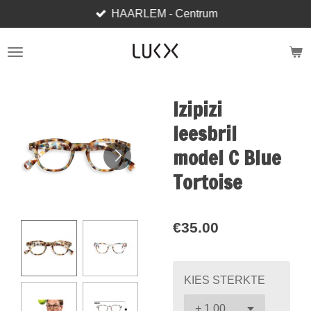
HAARLEM - Centrum
Skip
to
main
content
Izipizi
leesbril
model C Blue
Tortoise
€35.00
KIES STERKTE