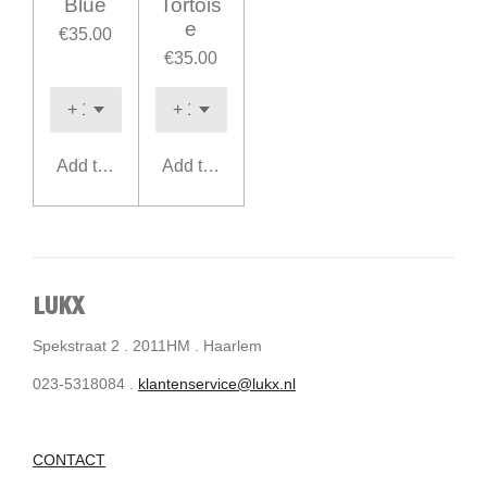
Blue
Tortois
e
€35.00
€35.00
Add to cart
Add to cart
LUKX
Spekstraat 2 . 2011HM . Haarlem
023-5318084 .
klantenservice@lukx.nl
CONTACT