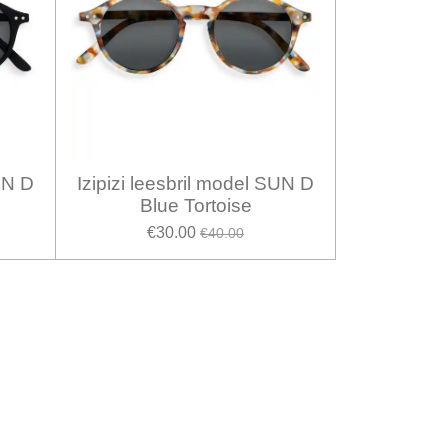
SUN D
Izipizi leesbril model SUN D
Blue Tortoise
€30.00
€40.00