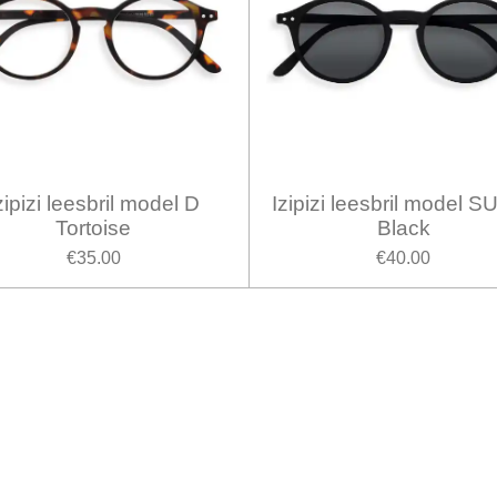
zipizi leesbril model D
Izipizi leesbril model 
Tortoise
Black
€35.00
€40.00