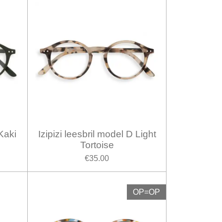
 Kaki
Izipizi leesbril model D Light
Tortoise
€35.00
OP=OP