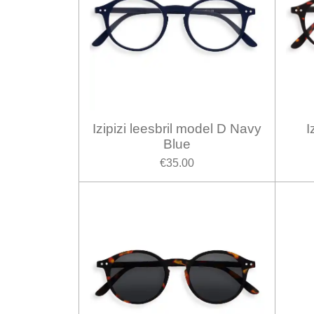
Izipizi leesbril model D Navy
I
Blue
€35.00