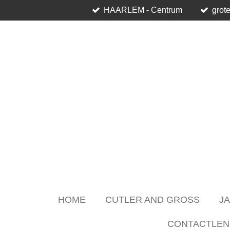
HAARLEM - Centrum
grote
Skip
to
main
content
HOME
CUTLER AND GROSS
J
CONTACTLEN