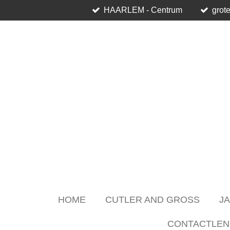
HAARLEM - Centrum
grote
Skip
to
main
content
HOME
CUTLER AND GROSS
J
CONTACTLEN