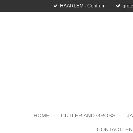
HAARLEM - Centrum
grote
Skip
to
main
content
HOME
CUTLER AND GROSS
J
CONTACTLEN