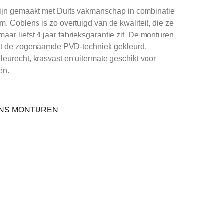
ijn gemaakt met Duits vakmanschap in combinatie
um. Coblens is zo overtuigd van de kwaliteit, die ze
maar liefst 4 jaar fabrieksgarantie zit. De monturen
et de zogenaamde PVD-techniek gekleurd.
leurecht, krasvast en uitermate geschikt voor
ën.
ENS MONTUREN