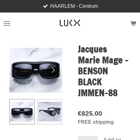
HAARLEM - Centrum
Skip
to
main
content
Jacques
Marie Mage -
BENSON
BLACK
JMMEN-88
€825.00
FREE shipping