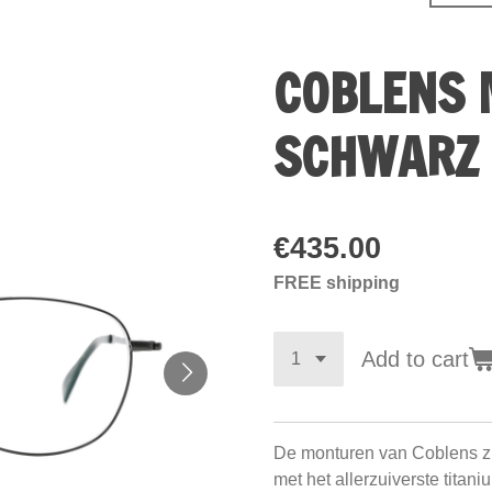
COBLENS 
SCHWARZ 
€435.00
FREE shipping
Add to cart
De monturen van Coblens z
met het allerzuiverste titani