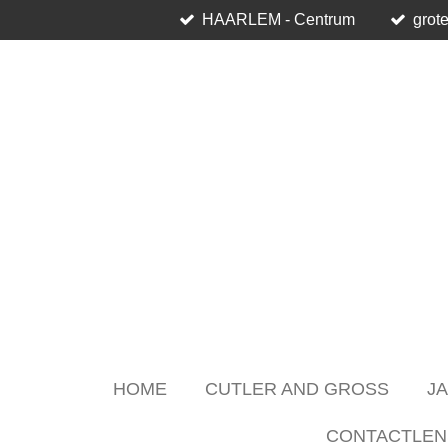
HAARLEM - Centrum
grote
Skip
to
main
content
HOME
CUTLER AND GROSS
J
CONTACTLEN