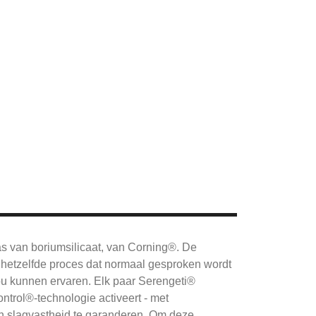
as van boriumsilicaat, van Corning®.
De
hetzelfde proces dat normaal gesproken wordt
ou kunnen ervaren.
Elk paar Serengeti®
ntrol®-technologie activeert - met
 slagvastheid te garanderen.
Om deze