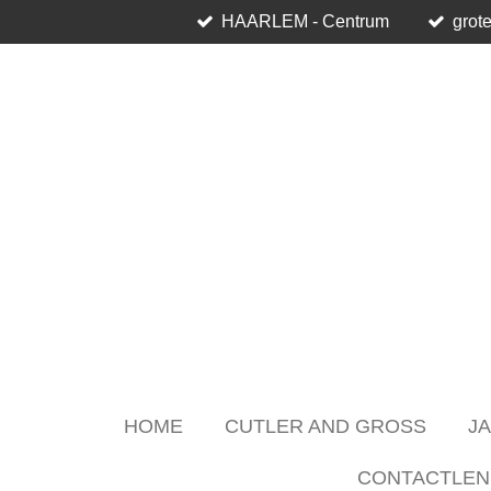
HAARLEM - Centrum
grote
Skip
to
main
content
HOME
CUTLER AND GROSS
J
CONTACTLEN