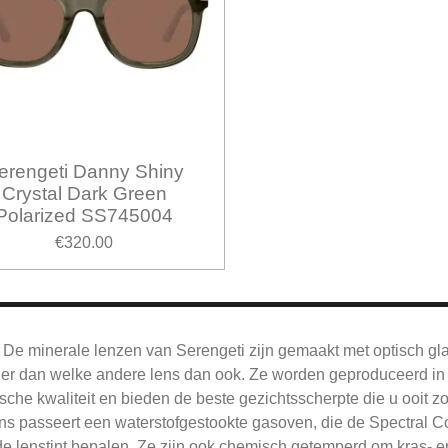
erengeti Danny Shiny
Crystal Dark Green
Polarized SS745004
€320.00
De
minerale lenzen van Serengeti zijn gemaakt met optisch gl
jner dan welke andere lens dan ook.
Ze worden geproduceerd in 
sche kwaliteit en bieden de beste gezichtsscherpte die u ooit z
ns passeert een waterstofgestookte gasoven, die de Spectral Co
e lenstint bepalen.
Ze zijn ook chemisch getemperd om kras- en